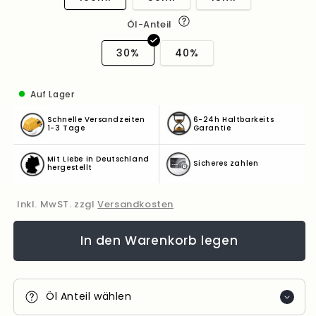
Öl-Anteil
30%
40%
Auf Lager
Schnelle Versandzeiten
6-24h Haltbarkeits
1-3 Tage
Garantie
Mit Liebe in Deutschland
Sicheres zahlen
hergestellt
Inkl. MwST. zzgl
Versandkosten
In den Warenkorb legen
Öl Anteil wählen