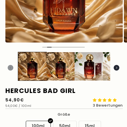
HERCULES BAD GIRL
Normaler
54,90€
3 Bewertungen
Grundpreis
pro
Preis
54,00€
/
100ml
Größe
100ml
50ml
15ml