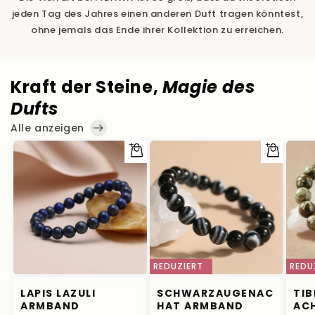
jeden Tag des Jahres einen anderen Duft tragen könntest,
ohne jemals das Ende ihrer Kollektion zu erreichen.
Kraft der Steine,
Magie des
Dufts
Alle anzeigen
Optionen
Optionen
auswählen
auswählen
REDUZIERT
REDU
LAPIS LAZULI
SCHWARZAUGENAC
TIB
ARMBAND
HAT ARMBAND
AC