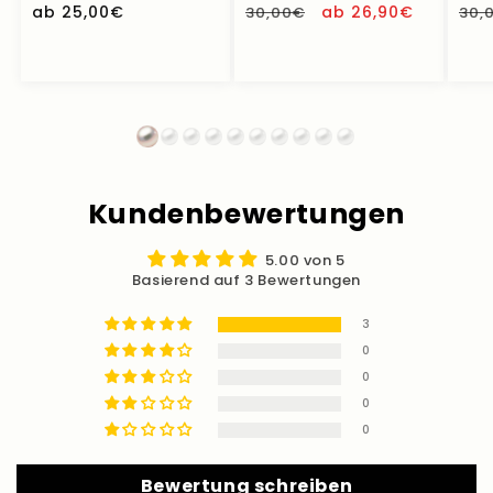
Normaler
ab 25,00€
Normaler
Verkaufspreis
ab 26,90€
Nor
30,00€
30,
Preis
Preis
Pre
Kundenbewertungen
5.00 von 5
Basierend auf 3 Bewertungen
3
0
0
0
0
Bewertung schreiben