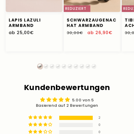
REDUZIERT
REDU
LAPIS LAZULI
SCHWARZAUGENAC
TIB
ARMBAND
HAT ARMBAND
AC
Normaler
ab 25,00€
Normaler
Verkaufspreis
ab 26,90€
Nor
30,00€
30,
Preis
Preis
Pre
Kundenbewertungen
5.00 von 5
Basierend auf 2 Bewertungen
2
0
0