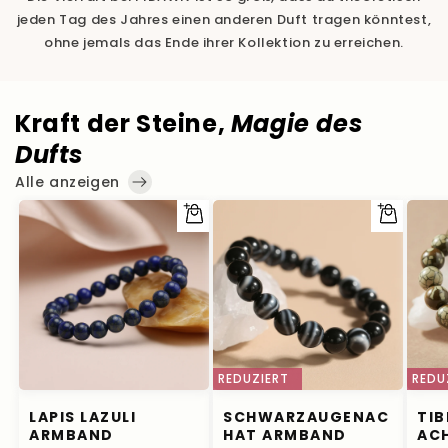
jeden Tag des Jahres einen anderen Duft tragen könntest,
ohne jemals das Ende ihrer Kollektion zu erreichen.
Kraft der Steine,
Magie des
Dufts
Alle anzeigen
Optionen
Optionen
auswählen
auswählen
REDUZIERT
REDU
LAPIS LAZULI
SCHWARZAUGENAC
TIB
ARMBAND
HAT ARMBAND
AC