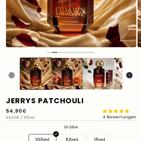
JERRYS PATCHOULI
Normaler
54,90€
4 Bewertungen
Grundpreis
pro
Preis
54,00€
/
100ml
Größe
100ml
50ml
15ml