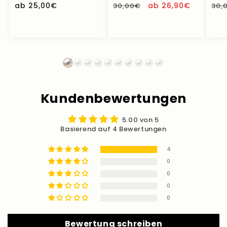
Normaler
ab 25,00€
Normaler
Verkaufspreis
ab 26,90€
Nor
30,00€
30,
Preis
Preis
Pre
Kundenbewertungen
5.00 von 5
Basierend auf 4 Bewertungen
4
0
0
0
0
Bewertung schreiben