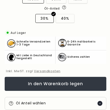
Öl-Anteil
30%
40%
Auf Lager
Schnelle Versandzeiten
6-24h Haltbarkeits
1-3 Tage
Garantie
Mit Liebe in Deutschland
Sicheres zahlen
hergestellt
Inkl. MwST. zzgl
Versandkosten
In den Warenkorb legen
Öl Anteil wählen